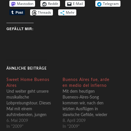
Mastodon
Reddit
E-Mail
Telegram
Threads
Mehr
GEFÄLLT MIR:
ÄHNLICHE BEITRÄGE
Sweet Home Buenos
Buenos Aires fue, arde
Aires
en medio del infierno
Und weiter geht unsere
Mit dem heutigen
musikalische
Bueneos-Aires-Song
Lobpreisungstour. Dieses
kommen wir, nach den
Mal mit einem
letzten Ausflügen in
aufstrebenden, jungen
slawische Gefilde, wieder
Barden aus dem Land
6. Mai 2009
zurück ins Heimatland.
8. April 2009
wunschloser Glückseligkeit.
In "2009"
Dafür handelt es sich auch
In "2009"