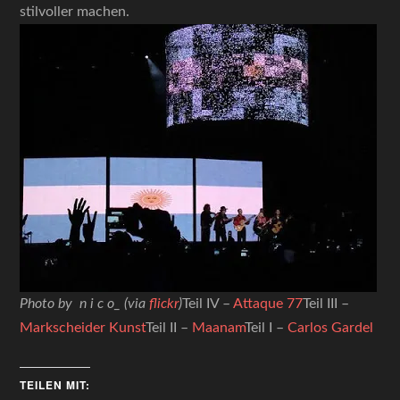
stilvoller machen.
Photo by n i c o_ (via
flickr
)
Teil IV –
Attaque 77
Teil III –
Markscheider Kunst
Teil II –
Maanam
Teil I –
Carlos Gardel
TEILEN MIT: