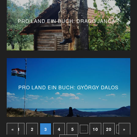
PRO LAND EIN BUCH: DRAGO JANČAR
PRO LAND EIN BUCH: GYÖRGY DALOS
«
1
2
3
4
5
...
10
20
...
»