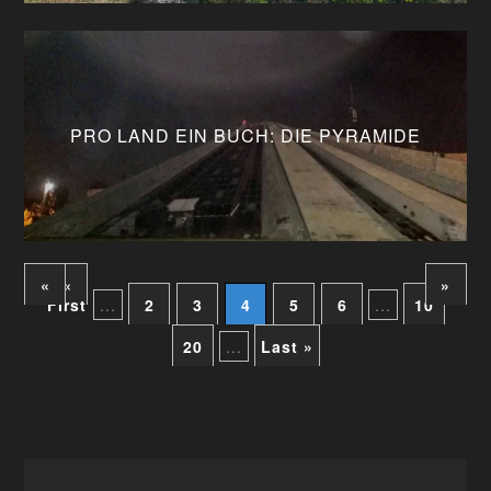
PRO LAND EIN BUCH: DIE PYRAMIDE
«
«
»
First
...
2
3
4
5
6
...
10
20
...
Last »