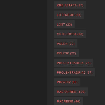
KREISSTADT
(17)
LITERATUR
(33)
LOST
(23)
OSTEUROPA
(90)
POLEN
(72)
POLITIK
(22)
PROJEKTRADRIA
(75)
PROJEKTRADRIA2
(67)
PROVINZ
(88)
RADFAHREN
(100)
RADREISE
(86)