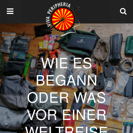
WIE ES
BEGANN
ODER WAS
VOR EINER
WELTREISE