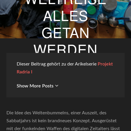
ALLES
GETAN
WERDEN
MUSS
Dieser Beitrag gehört zu der Arikelserie
Projekt
Radria I
14. MAI 2019
Show More Posts
BY
GUNTHER WEGS
Die Idee des Weltenbummelns, einer Auszeit, des
Sabbatjahrs ist kein brandneues Konzept. Ausgerüstet
mit der funkelnden Waffen des digitalen Zeitalters lässt