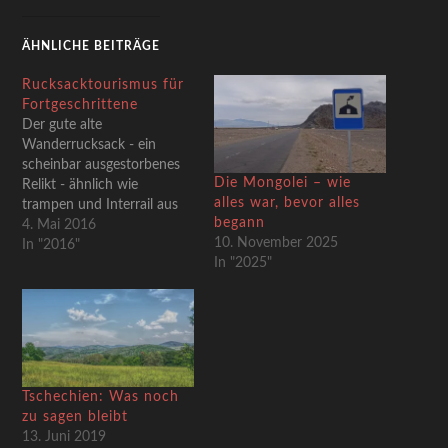
ÄHNLICHE BEITRÄGE
Rucksacktourismus für
Fortgeschrittene
Der gute alte
Wanderrucksack - ein
scheinbar ausgestorbenes
Die Mongolei – wie
Relikt - ähnlich wie
alles war, bevor alles
trampen und Interrail aus
begann
einer untergegangenen
4. Mai 2016
10. November 2025
Welt jenseits des
In "2016"
In "2025"
lückenlosen Lebenslaufs.
Längst hat die dunkle Seite
der Trollimacht mit
schauerlich dröhnendem
Krawall die Herrschaft
unter den Reisenden
übernommen. So assoziiert
Tschechien: Was noch
man mit
zu sagen bleibt
Rucksacktourismus
13. Juni 2019
allenfalls noch