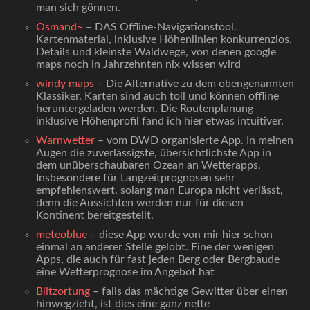
man sich gönnen.
Osmand~
– DAS Offline-Navigationstool.
Kartenmaterial, inklusive Höhenlinien konkurrenzlos.
Details und kleinste Waldwege, von denen google
maps noch in Jahrzehnten nix wissen wird
windy maps
– Die Alternative zu dem obengenannten
Klassiker. Karten sind auch toll und können offline
heruntergeladen werden. Die Routenplanung
inklusive Höhenprofil fand ich hier etwas intuitiver.
Warnwetter
– vom DWD organisierte App. In meinen
Augen die zuverlässigste, übersichtlichste App in
dem unüberschaubaren Ozean an Wetterapps.
Insbesondere für Langzeitprognosen sehr
empfehlenswert, solang man Europa nicht verlässt,
denn die Aussichten werden nur für diesen
Kontinent bereitgestellt.
meteoblue
– diese App wurde von mir hier schon
einmal an anderer Stelle gelobt. Eine der wenigen
Apps, die auch für fast jeden Berg oder Bergbaude
eine Wetterprognose im Angebot hat
Blitzortung
– falls das mächtige Gewitter über einen
hinwegzieht, ist dies eine ganz nette