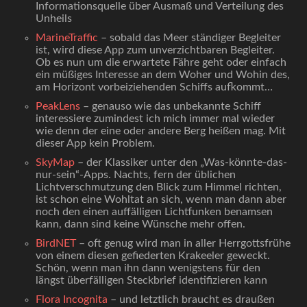
Informationsquelle über Ausmaß und Verteilung des
Unheils
MarineTraffic
– sobald das Meer ständiger Begleiter
ist, wird diese App zum unverzichtbaren Begleiter.
Ob es nun um die erwartete Fähre geht oder einfach
ein müßiges Interesse an dem Woher und Wohin des,
am Horizont vorbeiziehenden Schiffs aufkommt…
PeakLens
– genauso wie das unbekannte Schiff
interessiere zumindest ich mich immer mal wieder
wie denn der eine oder andere Berg heißen mag. Mit
dieser App kein Problem.
SkyMap
– der Klassiker unter den „Was-könnte-das-
nur-sein“-Apps. Nachts, fern der üblichen
Lichtverschmutzung den Blick zum Himmel richten,
ist schon eine Wohltat an sich, wenn man dann aber
noch den einen auffälligen Lichtfunken benamsen
kann, dann sind keine Wünsche mehr offen.
BirdNET
– oft genug wird man in aller Herrgottsfrühe
von einem diesen gefiederten Krakeeler geweckt.
Schön, wenn man ihn dann wenigstens für den
längst überfälligen Steckbrief identifizieren kann
Flora Incognita
– und letztlich braucht es draußen