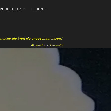
 PERIPHERIA
LESEN
, welche die Welt nie angeschaut haben."
Alexander v. Humboldt