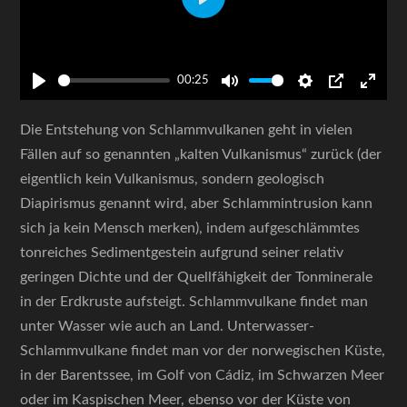
Play
00:25
Play
Mute
Settings
PIP
Enter
fulls
Die Entstehung von Schlammvulkanen geht in vielen
Fällen auf so genannten „kalten Vulkanismus“ zurück (der
eigentlich kein Vulkanismus, sondern geologisch
Diapirismus genannt wird, aber Schlammintrusion kann
sich ja kein Mensch merken), indem aufgeschlämmtes
tonreiches Sedimentgestein aufgrund seiner relativ
geringen Dichte und der Quellfähigkeit der Tonminerale
in der Erdkruste aufsteigt. Schlammvulkane findet man
unter Wasser wie auch an Land. Unterwasser-
Schlammvulkane findet man vor der norwegischen Küste,
in der Barentssee, im Golf von Cádiz, im Schwarzen Meer
oder im Kaspischen Meer, ebenso vor der Küste von