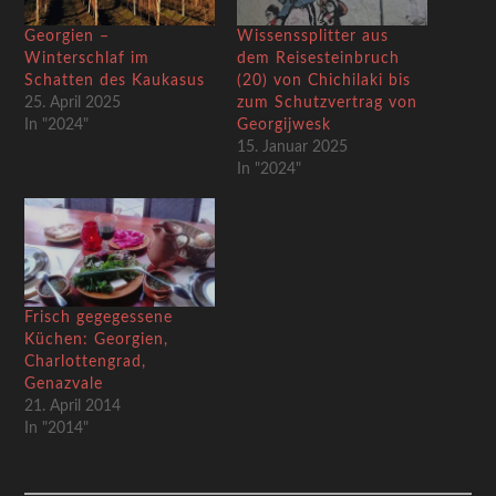
Georgien –
Wissenssplitter aus
Winterschlaf im
dem Reisesteinbruch
Schatten des Kaukasus
(20) von Chichilaki bis
25. April 2025
zum Schutzvertrag von
In "2024"
Georgijwesk
15. Januar 2025
In "2024"
Frisch gegegessene
Küchen: Georgien,
Charlottengrad,
Genazvale
21. April 2014
In "2014"