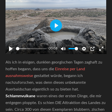
Play
00:08
Play
Mute
Settings
PIP
Enter
fulls
Als ich in eisigen, dunklen georgischen Tagen zaghaft zu
hoffen begann, dass uns die
Einreise per Land
ausnahmsweise
gestattet würde, begann ich
nachzuforschen, was denn dieses unbekannte
Aserbaidschan eigentlich so zu bieten hat.
Schlammvulkane
waren eines der ersten Dinge, die mir
entgegen ploppte. Es schien DIE Attraktion des Landes zu
sein. Circa 300 von diesen Exemplaren blubbern, zischen